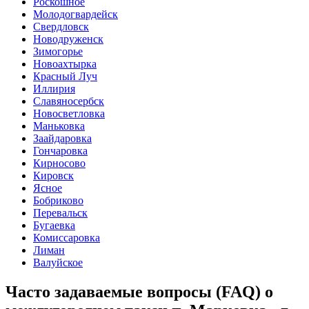
Роскошное
Молодогвардейск
Свердловск
Новодруженск
Зимогорье
Новоахтырка
Красный Луч
Иллирия
Славяносербск
Новосветловка
Маньковка
Заайдаровка
Гончаровка
Кирносово
Кировск
Ясное
Бобриково
Перевальск
Бугаевка
Комиссаровка
Лиман
Валуйское
Часто задаваемые вопросы (FAQ) о