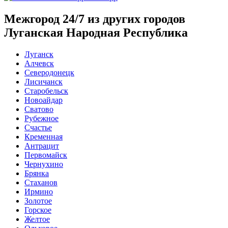
Межгород 24/7 из других городов
Луганская Народная Республика
Луганск
Алчевск
Северодонецк
Лисичанск
Старобельск
Новоайдар
Сватово
Рубежное
Счастье
Кременная
Антрацит
Первомайск
Чернухино
Брянка
Стаханов
Ирмино
Золотое
Горское
Желтое