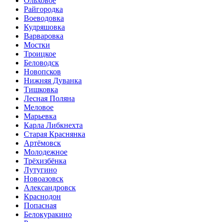
Ольховое
Райгородка
Воеводовка
Кудряшовка
Варваровка
Мостки
Троицкое
Беловодск
Новопсков
Нижняя Дуванка
Тишковка
Лесная Поляна
Меловое
Марьевка
Карла Либкнехта
Старая Краснянка
Артёмовск
Молодежное
Трёхизбёнка
Лутугино
Новоазовск
Александровск
Краснодон
Попасная
Белокуракино