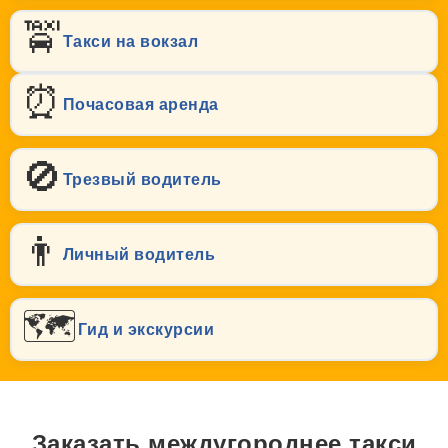
🚖
Такси на вокзал
⏰
Почасовая аренда
🚫
Трезвый водитель
👨
Личный водитель
🗺️
Гид и экскурсии
Заказать междугороднее такси