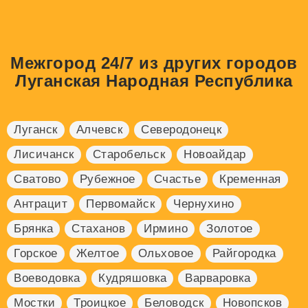
Межгород 24/7 из других городов
Луганская Народная Республика
Луганск
Алчевск
Северодонецк
Лисичанск
Старобельск
Новоайдар
Сватово
Рубежное
Счастье
Кременная
Антрацит
Первомайск
Чернухино
Брянка
Стаханов
Ирмино
Золотое
Горское
Желтое
Ольховое
Райгородка
Воеводовка
Кудряшовка
Варваровка
Мостки
Троицкое
Беловодск
Новопсков