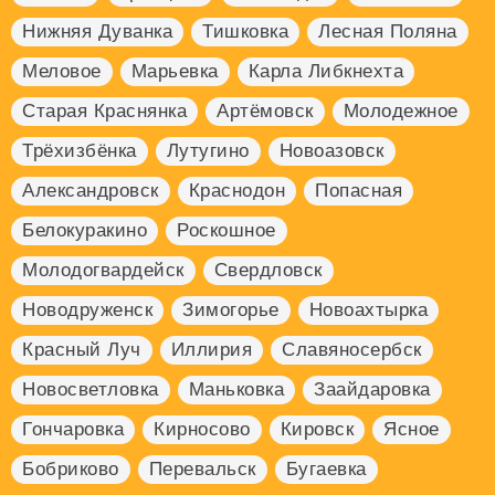
Нижняя Дуванка
Тишковка
Лесная Поляна
Меловое
Марьевка
Карла Либкнехта
Старая Краснянка
Артёмовск
Молодежное
Трёхизбёнка
Лутугино
Новоазовск
Александровск
Краснодон
Попасная
Белокуракино
Роскошное
Молодогвардейск
Свердловск
Новодруженск
Зимогорье
Новоахтырка
Красный Луч
Иллирия
Славяносербск
Новосветловка
Маньковка
Заайдаровка
Гончаровка
Кирносово
Кировск
Ясное
Бобриково
Перевальск
Бугаевка