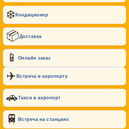
❄️
Кондиционер
📦
Доставка
📱
Онлайн заказ
✈️
Встреча в аэропорту
🚗
Такси в аэропорт
🚆
Встреча на станциях