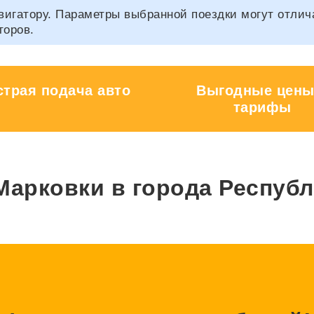
гатору. Параметры выбранной поездки могут отличать
торов.
трая подача авто
Выгодные цены
тарифы
Марковки в города Республ