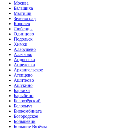
Москва
Балашиха
Мытищи
Зеленоград
Королев
Люберцы
Одинцово
Подольск
Химки
Алабушево
Алачково
Андреевка
Апрелевка
Архангельское
Атепцево
Ашитково
Ашукино
Барвиха
Барыбино
Белоозёрский
Белоомут
Биокомбината
Богородское
Большевик
Большие Вязёмы