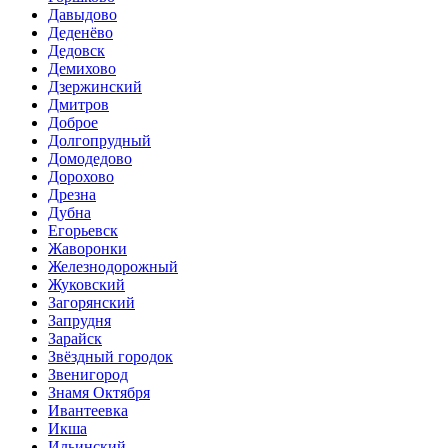
Давыдово
Деденёво
Дедовск
Демихово
Дзержинский
Дмитров
Доброе
Долгопрудный
Домодедово
Дорохово
Дрезна
Дубна
Егорьевск
Жаворонки
Железнодорожный
Жуковский
Загорянский
Запрудня
Зарайск
Звёздный городок
Звенигород
Знамя Октября
Ивантеевка
Икша
Ильинский