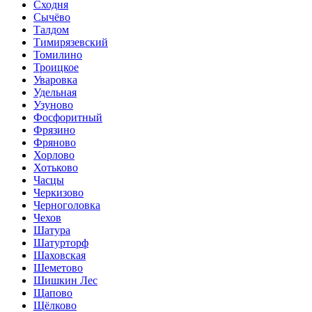
Сходня
Сычёво
Талдом
Тимирязевский
Томилино
Троицкое
Уваровка
Удельная
Узуново
Фосфоритный
Фрязино
Фряново
Хорлово
Хотьково
Часцы
Черкизово
Черноголовка
Чехов
Шатура
Шатурторф
Шаховская
Шеметово
Шишкин Лес
Щапово
Щёлково