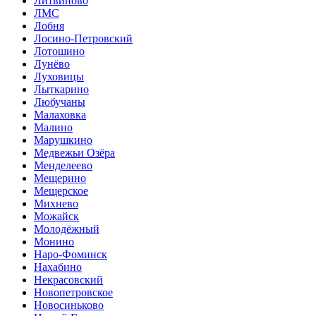
Литвиново
ЛМС
Лобня
Лосино-Петровский
Лотошино
Лунёво
Луховицы
Лыткарино
Любучаны
Малаховка
Малино
Марушкино
Медвежьи Озёра
Менделеево
Мещерино
Мещерское
Михнево
Можайск
Молодёжный
Монино
Наро-Фоминск
Нахабино
Некрасовский
Новопетровское
Новосиньково