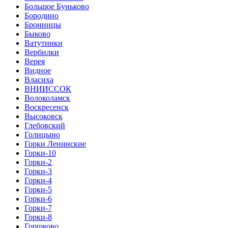
Большое Буньково
Бородино
Бронницы
Быково
Ватутинки
Вербилки
Верея
Видное
Власиха
ВНИИССОК
Волоколамск
Воскресенск
Высоковск
Глебовский
Голицыно
Горки Ленинские
Горки-10
Горки-2
Горки-3
Горки-4
Горки-5
Горки-6
Горки-7
Горки-8
Горшково