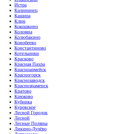
Истра
Калининец
Кашира
Клин
Кокошкино
Коломна
Колюбакино
Конобеево
Константиново
Котельники
Красково
Красная Пахра
Красноармейск
Красногорск
Краснозаводск
Краснознаменск
Кратово
Крюково
Кубинка
Куровское
Лесной Городок
Лесной
Лесные Поляны
Ликино-Дулёво