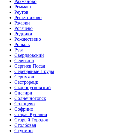
Рахманово
Реммаш
Реутов
Решетниково
Ржавки
Рогачёво
Родники
Рождествено
Рошаль
Руза
Свердловский
Селятино
Сергиев Посад
Серебряные Пруды
Серпухов
Сестрорецк
Скоропусковский
Снегири
Солнечногорск
Солнцево
Софрино
Старая Купавна
Старый Городок
Столбовая
Ступино