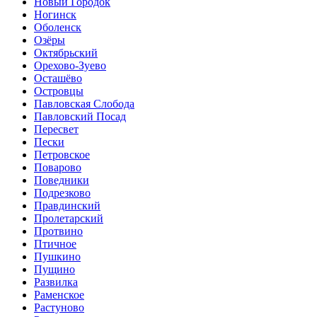
Новый Городок
Ногинск
Оболенск
Озёры
Октябрьский
Орехово-Зуево
Осташёво
Островцы
Павловская Слобода
Павловский Посад
Пересвет
Пески
Петровское
Поварово
Поведники
Подрезково
Правдинский
Пролетарский
Протвино
Птичное
Пушкино
Пущино
Развилка
Раменское
Растуново