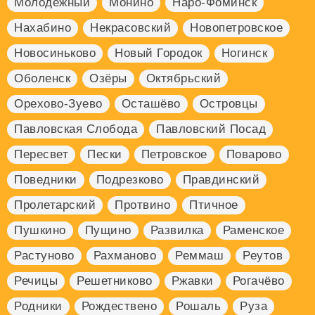
Молодёжный
Монино
Наро-Фоминск
Нахабино
Некрасовский
Новопетровское
Новосиньково
Новый Городок
Ногинск
Оболенск
Озёры
Октябрьский
Орехово-Зуево
Осташёво
Островцы
Павловская Слобода
Павловский Посад
Пересвет
Пески
Петровское
Поварово
Поведники
Подрезково
Правдинский
Пролетарский
Протвино
Птичное
Пушкино
Пущино
Развилка
Раменское
Растуново
Рахманово
Реммаш
Реутов
Речицы
Решетниково
Ржавки
Рогачёво
Родники
Рождествено
Рошаль
Руза