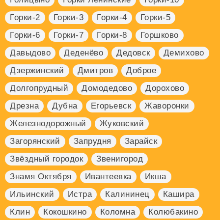
Горки-2
Горки-3
Горки-4
Горки-5
Горки-6
Горки-7
Горки-8
Горшково
Давыдово
Деденёво
Дедовск
Демихово
Дзержинский
Дмитров
Доброе
Долгопрудный
Домодедово
Дорохово
Дрезна
Дубна
Егорьевск
Жаворонки
Железнодорожный
Жуковский
Загорянский
Запрудня
Зарайск
Звёздный городок
Звенигород
Знамя Октября
Ивантеевка
Икша
Ильинский
Истра
Калининец
Кашира
Клин
Кокошкино
Коломна
Колюбакино