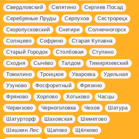
Свердловский
Селятино
Сергиев Посад
Серебряные Пруды
Серпухов
Сестрорецк
Скоропусковский
Снегири
Солнечногорск
Солнцево
Софрино
Старая Купавна
Старый Городок
Столбовая
Ступино
Сходня
Сычёво
Талдом
Тимирязевский
Томилино
Троицкое
Уваровка
Удельная
Узуново
Фосфоритный
Фрязино
Фряново
Хорлово
Хотьково
Часцы
Черкизово
Черноголовка
Чехов
Шатура
Шатурторф
Шаховская
Шеметово
Шишкин Лес
Щапово
Щёлково