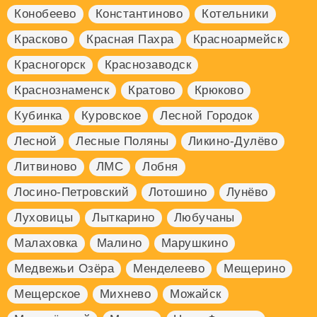
Конобеево
Константиново
Котельники
Красково
Красная Пахра
Красноармейск
Красногорск
Краснозаводск
Краснознаменск
Кратово
Крюково
Кубинка
Куровское
Лесной Городок
Лесной
Лесные Поляны
Ликино-Дулёво
Литвиново
ЛМС
Лобня
Лосино-Петровский
Лотошино
Лунёво
Луховицы
Лыткарино
Любучаны
Малаховка
Малино
Марушкино
Медвежьи Озёра
Менделеево
Мещерино
Мещерское
Михнево
Можайск