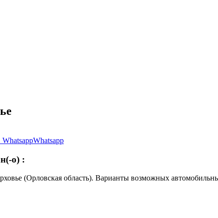
вье
Whatsapp
н(-о)
:
рховье (Орловская область). Варианты возможных автомобильн