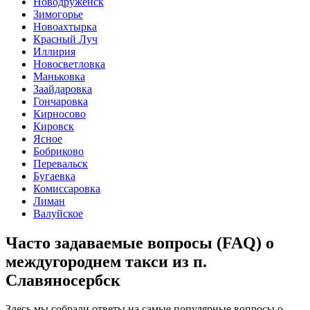
Новодруженск
Зимогорье
Новоахтырка
Красный Луч
Иллирия
Новосветловка
Маньковка
Заайдаровка
Гончаровка
Кирносово
Кировск
Ясное
Бобриково
Перевальск
Бугаевка
Комиссаровка
Лиман
Валуйское
Часто задаваемые вопросы (FAQ) о
междугороднем такси из п.
Славяносербск
Здесь мы собрали ответы на самые популярные вопросы о