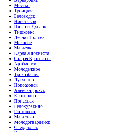
Варваровка
Мостки
Троицкое
Беловодск
Новопсков
Нижняя Дуванка
Тишковка
Лесная Поляна
Меловое
Марьевка
Карла Либкнехта
Старая Краснянка
Артёмовск
Молодежное
Трёхизбёнка
Лутугино
Новоазовск
Александровск
Краснодон
Попасная
Белокуракино
Роскошное
Марковка
Молодогвардейск
Свердловск