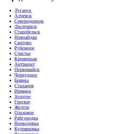
Луганск
Алчевск
Северодонецк
Лисичанск
Старобельск
Новоайдар
Сватово
Рубежное
Счастье
Кременная
Антрацит
Первомайск
Чернухино
Брянка
Стаханов
Ирмино
Золотое
Горское
Желтое
Ольховое
Райгородка
Воеводовка
Кудряшовка