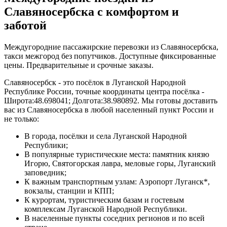
Славяносербска с комфортом и
заботой
Междугородние пассажирские перевозки из Славяносербска,
такси межгород без попутчиков. Доступные фиксированные
цены. Предварительные и срочные заказы.
Славяносербск - это посёлок в Луганской Народной
Республике России, точные координаты центра посёлка -
Широта:48.698041; Долгота:38.980892. Мы готовы доставить
вас из Славяносербска в любой населенный пункт России и
не только:
В города, посёлки и села Луганской Народной
Республики;
В популярные туристические места: памятник князю
Игорю, Святогорская лавра, меловые горы, Луганский
заповедник;
К важным транспортным узлам: Аэропорт Луганск*,
вокзалы, станции и КПП;
К курортам, туристическим базам и гостевым
комплексам Луганской Народной Республики.
В населенные пункты соседних регионов и по всей