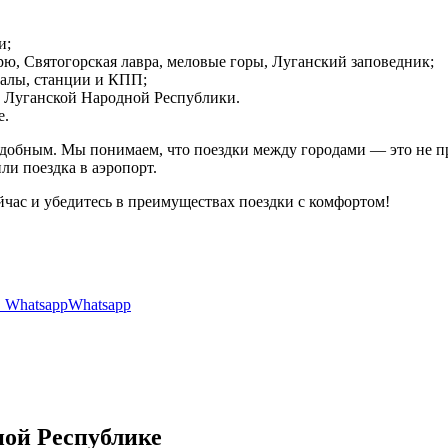
и;
ю, Святогорская лавра, меловые горы, Луганский заповедник;
залы, станции и КПП;
м Луганской Народной Республики.
е.
добным. Мы понимаем, что поездки между городами — это не про
ли поездка в аэропорт.
йчас и убедитесь в преимуществах поездки с комфортом!
Whatsapp
ной Республике