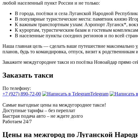
любой населенный пункт России и не только:
В города, посёлки и села Луганской Народной Республик
В популярные туристические места: памятник князю Игор
К важным транспортным узлам: Аэропорт Луганск*, вок
К курортам, туристическим базам и гостевым комплекса
В населенные пункты соседних регионов и по всей стран
Наша главная цель — сделать ваше путешествие максимально у
планов, будь то командировка, отпуск, визит к родственникам и
Закажите междугороднее такси из посёлка Новоайдар прямо се
Заказать такси
По телефону:
+7 (927) 890-72-00
Telegram
Самые выгодные цены на междугороднее такси!
Доступные тарифы – без переплат
Быстрая подача авто – не ждите долго
Работаем 24/7
Цены на межгород по Луганской Народ