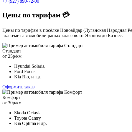
+7 (927) 890-72-00
Цены по тарифам 💳
Цены по тарифам в посёлке Новоайдар (Луганская Народная Ре
включает автомобили раных классов: от Эконом до Бизнес.
Стандарт
от 25р/км
Hyundai Solaris,
Ford Focus
Kia Rio, и т.д.
Оформить заказ
Комфорт
от 30р/км
Skoda Octavia
Toyota Camry
Kia Optima и др.