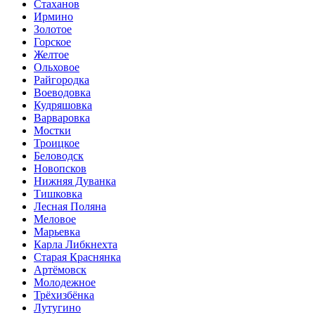
Стаханов
Ирмино
Золотое
Горское
Желтое
Ольховое
Райгородка
Воеводовка
Кудряшовка
Варваровка
Мостки
Троицкое
Беловодск
Новопсков
Нижняя Дуванка
Тишковка
Лесная Поляна
Меловое
Марьевка
Карла Либкнехта
Старая Краснянка
Артёмовск
Молодежное
Трёхизбёнка
Лутугино