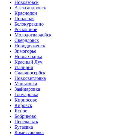
Новоазовск
Александровск
Краснодон
Попасная
Белокуракино
Роскошное
Молодогвардейск
Свердловск
Новодруженск
Зимогорье
Новоахтырка
Красный Луч
Иллирия
Славяносербск
Новосветловка
Маньковка
Заайдаровка
Гончаровка
Кирносово
Кировск
Ясное
Бобриково
Перевальск
Бугаевка
Комиссаровка