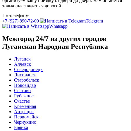
организуем вашу поездку от двери до двери. Вам останется
только наслаждаться дорогой.
По телефону:
+7 (927) 890-72-00
Telegram
Whatsapp
Межгород 24/7 из других городов
Луганская Народная Республика
Луганск
Алчевск
Северодонецк
Лисичанск
Старобельск
Новоайдар
Сватово
Рубежное
Счастье
Кременная
Антрацит
Первомайск
Чернухино
Брянка