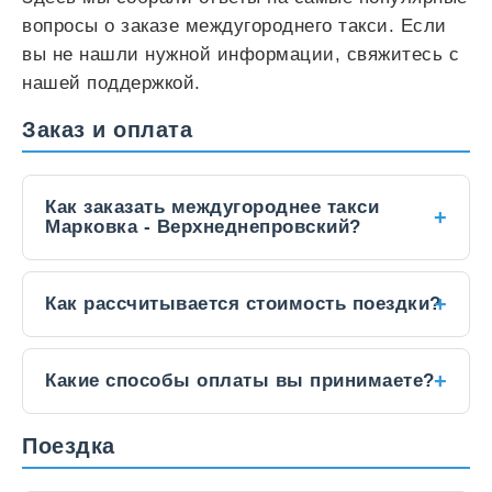
вопросы о заказе междугороднего такси. Если
вы не нашли нужной информации, свяжитесь с
нашей поддержкой.
Заказ и оплата
Как заказать междугороднее такси
Марковка - Верхнеднепровский?
Заказать такси между городами можно
Как рассчитывается стоимость поездки?
несколькими способами:
Через
онлайн-форму
на нашем сайте:
Цена на междугородние поездки
Какие способы оплаты вы принимаете?
укажите пункты отправления и
фиксированная и зависит от:
назначения, дату и время поездки.
Наличными
водителю по завершении
Расстояния
: приблизительно
расчет...
.
Поездка
По
телефону
:
+7 (927) 890-72-00
, наш
поездки.
Класса автомобиля
(эконом, комфорт,
диспетчер уточнит все детали и