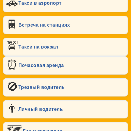
🚗
Такси в аэропорт
🚆
Встреча на станциях
🚖
Такси на вокзал
⏰
Почасовая аренда
🚫
Трезвый водитель
👨
Личный водитель
🗺️