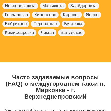
Новосветловка
Маньковка
Заайдаровка
Гончаровка
Кирносово
Кировск
Ясное
Бобриково
Перевальск
Бугаевка
Комиссаровка
Лиман
Валуйское
Часто задаваемые вопросы
(FAQ) о междугороднем такси п.
Марковка - г.
Верхнеднепровский
Здесь мы собрали ответы на самые популярные