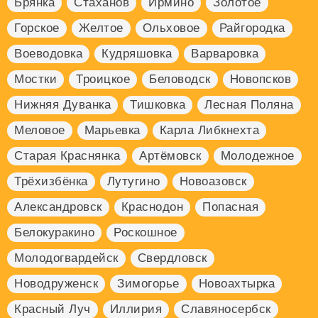
Брянка
Стаханов
Ирмино
Золотое
Горское
Желтое
Ольховое
Райгородка
Воеводовка
Кудряшовка
Варваровка
Мостки
Троицкое
Беловодск
Новопсков
Нижняя Дуванка
Тишковка
Лесная Поляна
Меловое
Марьевка
Карла Либкнехта
Старая Краснянка
Артёмовск
Молодежное
Трёхизбёнка
Лутугино
Новоазовск
Александровск
Краснодон
Попасная
Белокуракино
Роскошное
Молодогвардейск
Свердловск
Новодруженск
Зимогорье
Новоахтырка
Красный Луч
Иллирия
Славяносербск