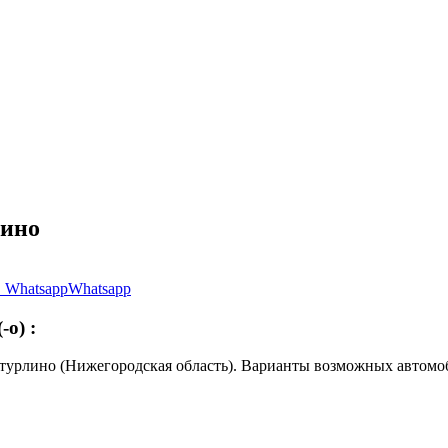
лино
Whatsapp
(-о)
:
утурлино (Нижегородская область). Варианты возможных авто