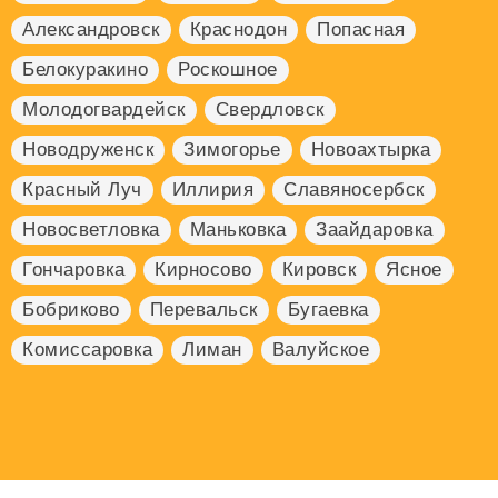
Александровск
Краснодон
Попасная
Белокуракино
Роскошное
Молодогвардейск
Свердловск
Новодруженск
Зимогорье
Новоахтырка
Красный Луч
Иллирия
Славяносербск
Новосветловка
Маньковка
Заайдаровка
Гончаровка
Кирносово
Кировск
Ясное
Бобриково
Перевальск
Бугаевка
Комиссаровка
Лиман
Валуйское