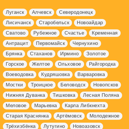
Луганск
Алчевск
Северодонецк
Лисичанск
Старобельск
Новоайдар
Сватово
Рубежное
Счастье
Кременная
Антрацит
Первомайск
Чернухино
Брянка
Стаханов
Ирмино
Золотое
Горское
Желтое
Ольховое
Райгородка
Воеводовка
Кудряшовка
Варваровка
Мостки
Троицкое
Беловодск
Новопсков
Нижняя Дуванка
Тишковка
Лесная Поляна
Меловое
Марьевка
Карла Либкнехта
Старая Краснянка
Артёмовск
Молодежное
Трёхизбёнка
Лутугино
Новоазовск