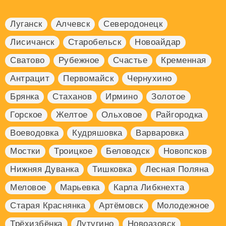
Луганск
Алчевск
Северодонецк
Лисичанск
Старобельск
Новоайдар
Сватово
Рубежное
Счастье
Кременная
Антрацит
Первомайск
Чернухино
Брянка
Стаханов
Ирмино
Золотое
Горское
Желтое
Ольховое
Райгородка
Воеводовка
Кудряшовка
Варваровка
Мостки
Троицкое
Беловодск
Новопсков
Нижняя Дуванка
Тишковка
Лесная Поляна
Меловое
Марьевка
Карла Либкнехта
Старая Краснянка
Артёмовск
Молодежное
Трёхизбёнка
Лутугино
Новоазовск