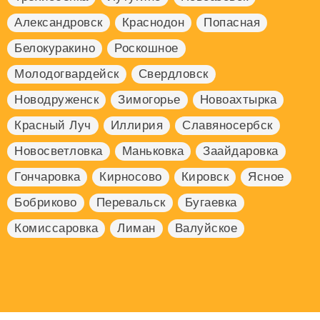
Александровск
Краснодон
Попасная
Белокуракино
Роскошное
Молодогвардейск
Свердловск
Новодруженск
Зимогорье
Новоахтырка
Красный Луч
Иллирия
Славяносербск
Новосветловка
Маньковка
Заайдаровка
Гончаровка
Кирносово
Кировск
Ясное
Бобриково
Перевальск
Бугаевка
Комиссаровка
Лиман
Валуйское