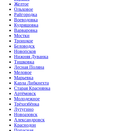
Желтое
Ольховое
Райгородка
Воеводовка
Кудряшовка
Варваровка
Мостки
Троицкое
Беловодск
Новопсков
Нижняя Дуванка
Тишковка
Лесная Поляна
Меловое
Марьевка
Карла Либкнехта
Старая Краснянка
Артёмовск
Молодежное
Трёхизбёнка
Лутугино
Новоазовск
Александровск
Краснодон
Попасная