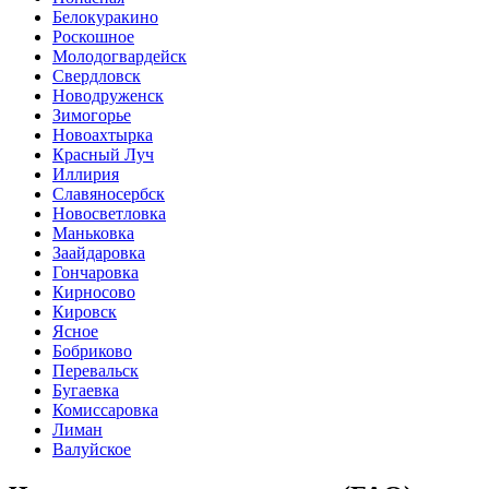
Белокуракино
Роскошное
Молодогвардейск
Свердловск
Новодруженск
Зимогорье
Новоахтырка
Красный Луч
Иллирия
Славяносербск
Новосветловка
Маньковка
Заайдаровка
Гончаровка
Кирносово
Кировск
Ясное
Бобриково
Перевальск
Бугаевка
Комиссаровка
Лиман
Валуйское