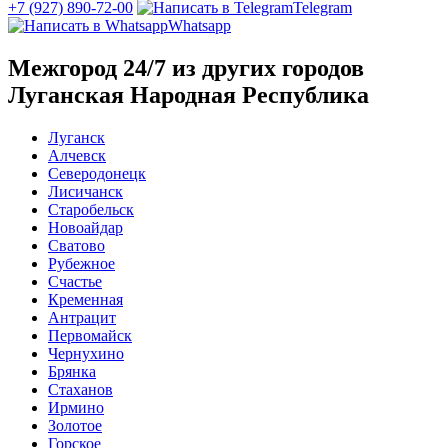
+7 (927) 890-72-00
Telegram
Whatsapp
Межгород 24/7 из других городов
Луганская Народная Республика
Луганск
Алчевск
Северодонецк
Лисичанск
Старобельск
Новоайдар
Сватово
Рубежное
Счастье
Кременная
Антрацит
Первомайск
Чернухино
Брянка
Стаханов
Ирмино
Золотое
Горское