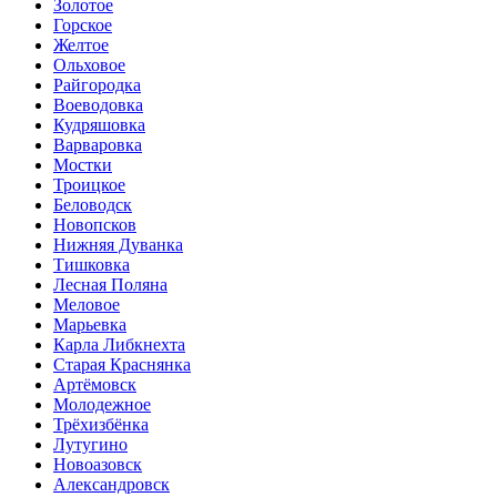
Золотое
Горское
Желтое
Ольховое
Райгородка
Воеводовка
Кудряшовка
Варваровка
Мостки
Троицкое
Беловодск
Новопсков
Нижняя Дуванка
Тишковка
Лесная Поляна
Меловое
Марьевка
Карла Либкнехта
Старая Краснянка
Артёмовск
Молодежное
Трёхизбёнка
Лутугино
Новоазовск
Александровск