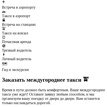
✈️
Встреча в аэропорту
🚗
Такси в аэропорт
🚆
Встреча на станциях
🚖
Такси на вокзал
⏰
Почасовая аренда
🚫
Трезвый водитель
👨
Личный водитель
🗺️
Гид и экскурсии
Заказать междугороднее такси 🚖
Время в пути должно быть комфортным. Ваше междугороднее
такси уже ждет! Оставьте заявку любым способом, и мы
организуем вашу поездку от двери до двери. Вам останется
только наслаждаться дорогой.