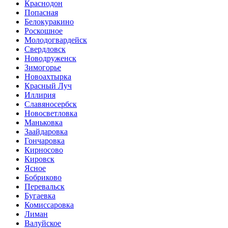
Краснодон
Попасная
Белокуракино
Роскошное
Молодогвардейск
Свердловск
Новодруженск
Зимогорье
Новоахтырка
Красный Луч
Иллирия
Славяносербск
Новосветловка
Маньковка
Заайдаровка
Гончаровка
Кирносово
Кировск
Ясное
Бобриково
Перевальск
Бугаевка
Комиссаровка
Лиман
Валуйское