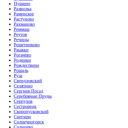
Пущино
Развилка
Раменское
Растуново
Рахманово
Реммаш
Реутов
Речицы
Решетниково
Ржавки
Рогачёво
Родники
Рождествено
Рошаль
Руза
Свердловский
Селятино
Сергиев Посад
Серебряные Пруды
Серпухов
Сестрорецк
Скоропусковский
Снегири
Солнечногорск
Солнцево