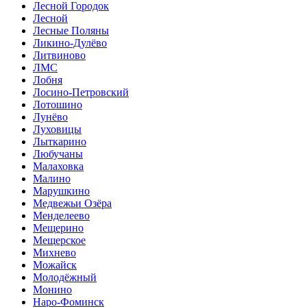
Лесной Городок
Лесной
Лесные Поляны
Ликино-Дулёво
Литвиново
ЛМС
Лобня
Лосино-Петровский
Лотошино
Лунёво
Луховицы
Лыткарино
Любучаны
Малаховка
Малино
Марушкино
Медвежьи Озёра
Менделеево
Мещерино
Мещерское
Михнево
Можайск
Молодёжный
Монино
Наро-Фоминск