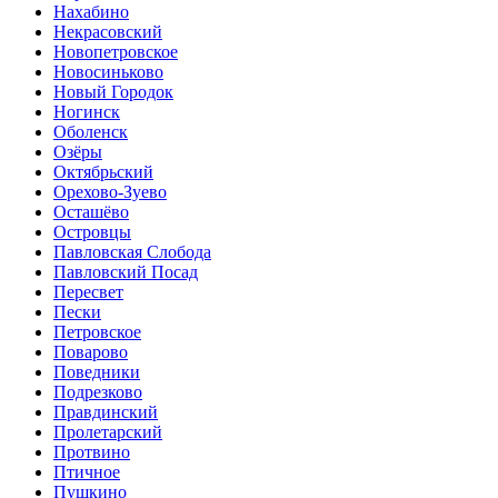
Нахабино
Некрасовский
Новопетровское
Новосиньково
Новый Городок
Ногинск
Оболенск
Озёры
Октябрьский
Орехово-Зуево
Осташёво
Островцы
Павловская Слобода
Павловский Посад
Пересвет
Пески
Петровское
Поварово
Поведники
Подрезково
Правдинский
Пролетарский
Протвино
Птичное
Пушкино