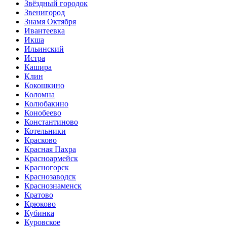
Звёздный городок
Звенигород
Знамя Октября
Ивантеевка
Икша
Ильинский
Истра
Кашира
Клин
Кокошкино
Коломна
Колюбакино
Конобеево
Константиново
Котельники
Красково
Красная Пахра
Красноармейск
Красногорск
Краснозаводск
Краснознаменск
Кратово
Крюково
Кубинка
Куровское