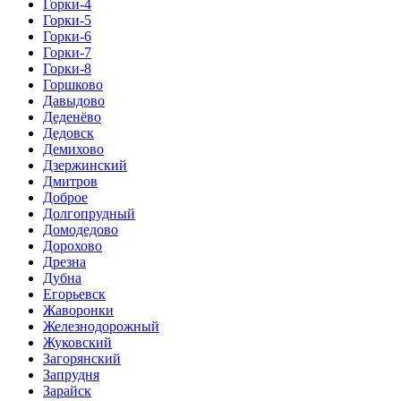
Горки-4
Горки-5
Горки-6
Горки-7
Горки-8
Горшково
Давыдово
Деденёво
Дедовск
Демихово
Дзержинский
Дмитров
Доброе
Долгопрудный
Домодедово
Дорохово
Дрезна
Дубна
Егорьевск
Жаворонки
Железнодорожный
Жуковский
Загорянский
Запрудня
Зарайск