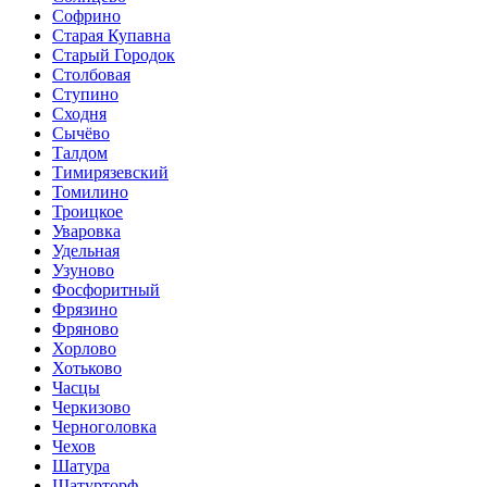
Софрино
Старая Купавна
Старый Городок
Столбовая
Ступино
Сходня
Сычёво
Талдом
Тимирязевский
Томилино
Троицкое
Уваровка
Удельная
Узуново
Фосфоритный
Фрязино
Фряново
Хорлово
Хотьково
Часцы
Черкизово
Черноголовка
Чехов
Шатура
Шатурторф