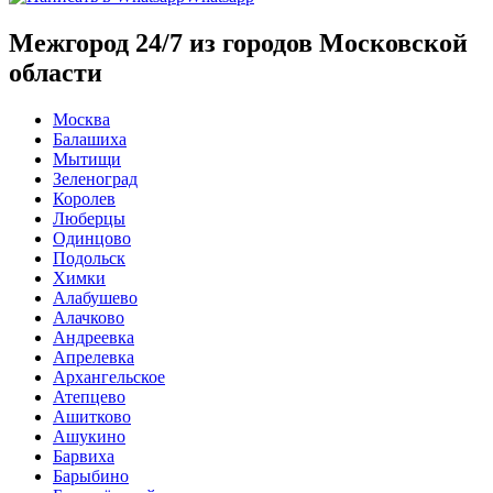
Межгород 24/7 из городов Московской
области
Москва
Балашиха
Мытищи
Зеленоград
Королев
Люберцы
Одинцово
Подольск
Химки
Алабушево
Алачково
Андреевка
Апрелевка
Архангельское
Атепцево
Ашитково
Ашукино
Барвиха
Барыбино