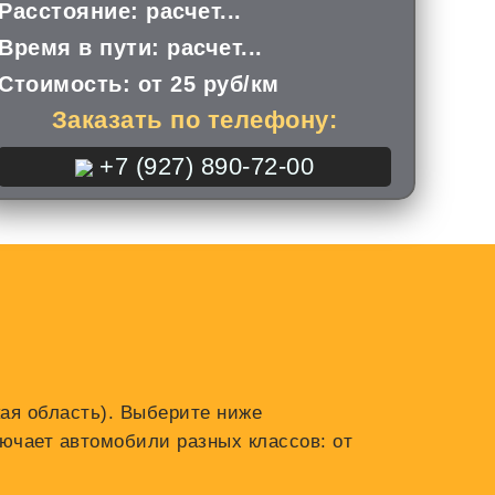
Расстояние:
расчет...
Время в пути:
расчет...
Стоимость:
от 25 руб/км
Заказать по телефону:
+7 (927) 890-72-00
кая область). Выберите ниже
ючает автомобили разных классов: от