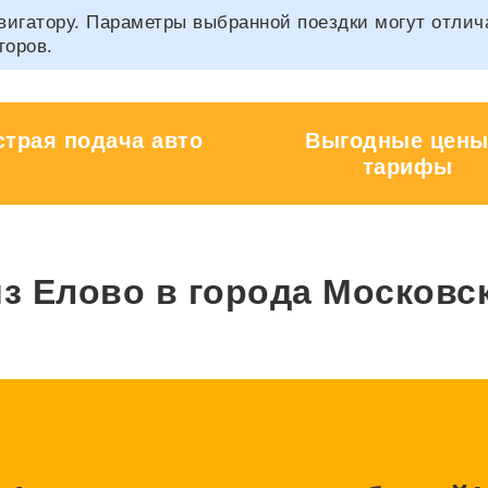
гатору. Параметры выбранной поездки могут отличать
торов.
трая подача авто
Выгодные цены
тарифы
з Елово в города Московс