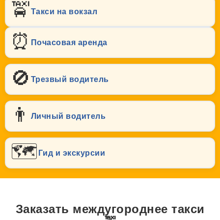
🚖
Такси на вокзал
⏰
Почасовая аренда
🚫
Трезвый водитель
👨
Личный водитель
🗺️
Гид и экскурсии
Заказать междугороднее такси