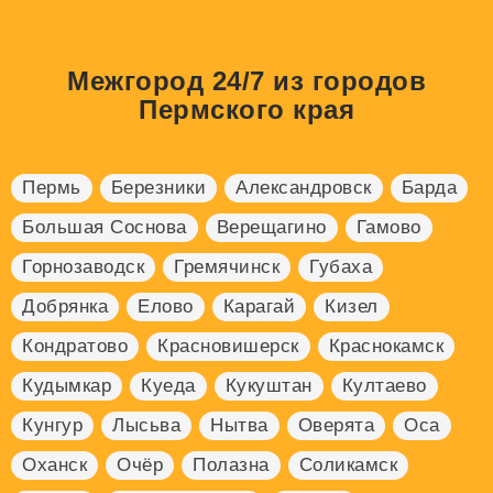
Межгород 24/7 из городов
Пермского края
Пермь
Березники
Александровск
Барда
Большая Соснова
Верещагино
Гамово
Горнозаводск
Гремячинск
Губаха
Добрянка
Елово
Карагай
Кизел
Кондратово
Красновишерск
Краснокамск
Кудымкар
Куеда
Кукуштан
Култаево
Кунгур
Лысьва
Нытва
Оверята
Оса
Оханск
Очёр
Полазна
Соликамск