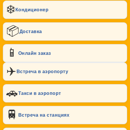
❄️
Кондиционер
📦
Доставка
📱
Онлайн заказ
✈️
Встреча в аэропорту
🚗
Такси в аэропорт
🚆
Встреча на станциях