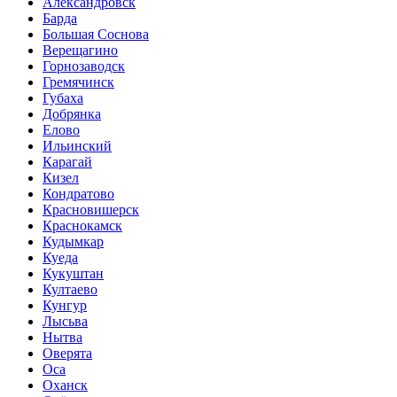
Александровск
Барда
Большая Соснова
Верещагино
Горнозаводск
Гремячинск
Губаха
Добрянка
Елово
Ильинский
Карагай
Кизел
Кондратово
Красновишерск
Краснокамск
Кудымкар
Куеда
Кукуштан
Култаево
Кунгур
Лысьва
Нытва
Оверята
Оса
Оханск