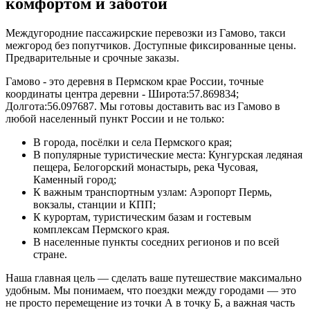
комфортом и заботой
Междугородние пассажирские перевозки из Гамово, такси
межгород без попутчиков. Доступные фиксированные цены.
Предварительные и срочные заказы.
Гамово - это деревня в Пермском крае России, точные
координаты центра деревни - Широта:57.869834;
Долгота:56.097687. Мы готовы доставить вас из Гамово в
любой населенный пункт России и не только:
В города, посёлки и села Пермского края;
В популярные туристические места: Кунгурская ледяная
пещера, Белогорский монастырь, река Чусовая,
Каменный город;
К важным транспортным узлам: Аэропорт Пермь,
вокзалы, станции и КПП;
К курортам, туристическим базам и гостевым
комплексам Пермского края.
В населенные пункты соседних регионов и по всей
стране.
Наша главная цель — сделать ваше путешествие максимально
удобным. Мы понимаем, что поездки между городами — это
не просто перемещение из точки А в точку Б, а важная часть