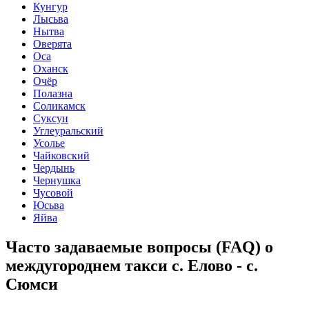
Кунгур
Лысьва
Нытва
Оверята
Оса
Оханск
Очёр
Полазна
Соликамск
Суксун
Углеуральский
Усолье
Чайковский
Чердынь
Чернушка
Чусовой
Юсьва
Яйва
Часто задаваемые вопросы (FAQ) о
междугороднем такси с. Елово - с.
Сюмси