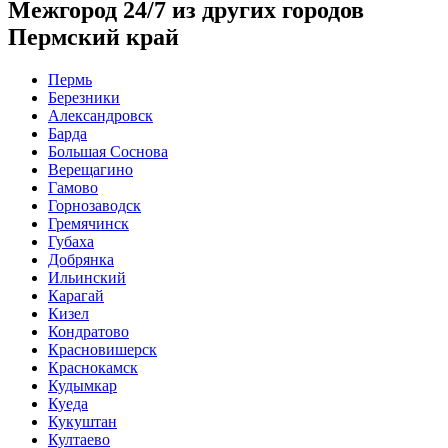
Межгород 24/7 из других городов
Пермский край
Пермь
Березники
Александровск
Барда
Большая Соснова
Верещагино
Гамово
Горнозаводск
Гремячинск
Губаха
Добрянка
Ильинский
Карагай
Кизел
Кондратово
Красновишерск
Краснокамск
Кудымкар
Куеда
Кукуштан
Култаево