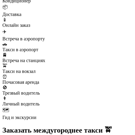
Кондиционер
📦
Доставка
📱
Онлайн заказ
✈️
Встреча в аэропорту
🚗
Такси в аэропорт
🚆
Встреча на станциях
🚖
Такси на вокзал
⏰
Почасовая аренда
🚫
Трезвый водитель
👨
Личный водитель
🗺️
Гид и экскурсии
Заказать междугороднее такси 🚖