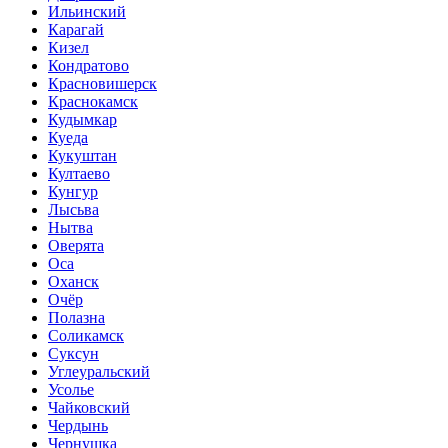
Ильинский
Карагай
Кизел
Кондратово
Красновишерск
Краснокамск
Кудымкар
Куеда
Кукуштан
Култаево
Кунгур
Лысьва
Нытва
Оверята
Оса
Оханск
Очёр
Полазна
Соликамск
Суксун
Углеуральский
Усолье
Чайковский
Чердынь
Чернушка