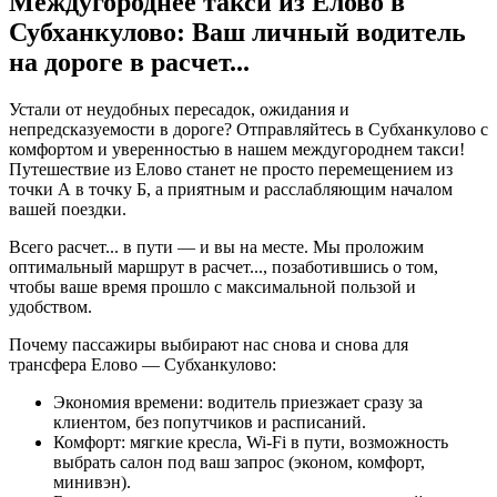
Междугороднее такси из Елово в
Субханкулово: Ваш личный водитель
на дороге в
расчет...
Устали от неудобных пересадок, ожидания и
непредсказуемости в дороге? Отправляйтесь в Субханкулово с
комфортом и уверенностью в нашем междугороднем такси!
Путешествие из Елово станет не просто перемещением из
точки А в точку Б, а приятным и расслабляющим началом
вашей поездки.
Всего
расчет...
в пути — и вы на месте. Мы проложим
оптимальный маршрут в
расчет...
, позаботившись о том,
чтобы ваше время прошло с максимальной пользой и
удобством.
Почему пассажиры выбирают нас снова и снова для
трансфера Елово — Субханкулово:
Экономия времени: водитель приезжает сразу за
клиентом, без попутчиков и расписаний.
Комфорт: мягкие кресла, Wi-Fi в пути, возможность
выбрать салон под ваш запрос (эконом, комфорт,
минивэн).