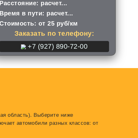
Расстояние:
расчет...
Время в пути:
расчет...
Стоимость:
от 25 руб/км
Заказать по телефону:
+7 (927) 890-72-00
кая область). Выберите ниже
ючает автомобили разных классов: от