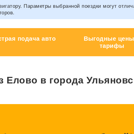
гатору. Параметры выбранной поездки могут отличать
торов.
трая подача авто
Выгодные цены
тарифы
з Елово в города Ульяновс