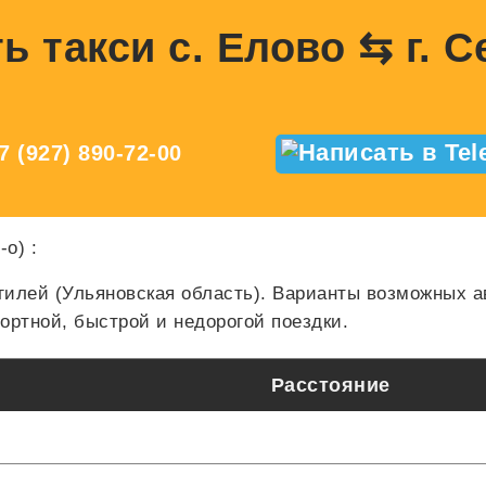
ь такси с. Елово ⇆ г. 
7 (927) 890-72-00
(-о)
:
гилей (Ульяновская область). Варианты возможных 
ртной, быстрой и недорогой поездки.
Расстояние