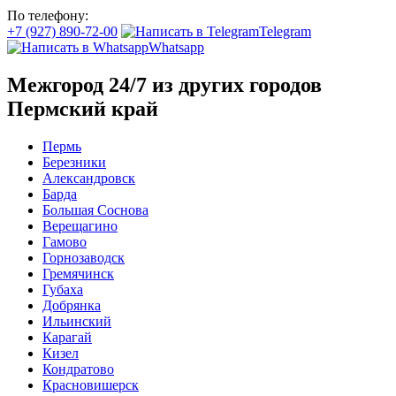
По телефону:
+7 (927) 890-72-00
Telegram
Whatsapp
Межгород 24/7 из других городов
Пермский край
Пермь
Березники
Александровск
Барда
Большая Соснова
Верещагино
Гамово
Горнозаводск
Гремячинск
Губаха
Добрянка
Ильинский
Карагай
Кизел
Кондратово
Красновишерск