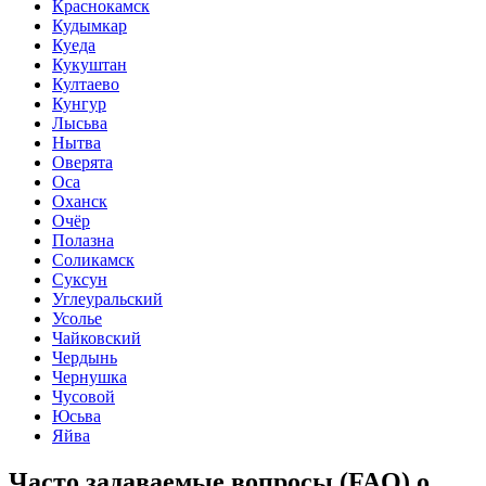
Краснокамск
Кудымкар
Куеда
Кукуштан
Култаево
Кунгур
Лысьва
Нытва
Оверята
Оса
Оханск
Очёр
Полазна
Соликамск
Суксун
Углеуральский
Усолье
Чайковский
Чердынь
Чернушка
Чусовой
Юсьва
Яйва
Часто задаваемые вопросы (FAQ) о