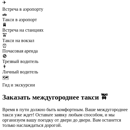
✈️
Встреча в аэропорту
🚗
Такси в аэропорт
🚆
Встреча на станциях
🚖
Такси на вокзал
⏰
Почасовая аренда
🚫
Трезвый водитель
👨
Личный водитель
🗺️
Гид и экскурсии
Заказать междугороднее такси 🚖
Время в пути должно быть комфортным. Ваше междугороднее
такси уже ждет! Оставьте заявку любым способом, и мы
организуем вашу поездку от двери до двери. Вам останется
только наслаждаться дорогой.