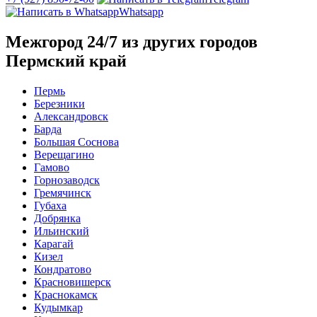
Whatsapp
Межгород 24/7 из других городов
Пермский край
Пермь
Березники
Александровск
Барда
Большая Соснова
Верещагино
Гамово
Горнозаводск
Гремячинск
Губаха
Добрянка
Ильинский
Карагай
Кизел
Кондратово
Красновишерск
Краснокамск
Кудымкар