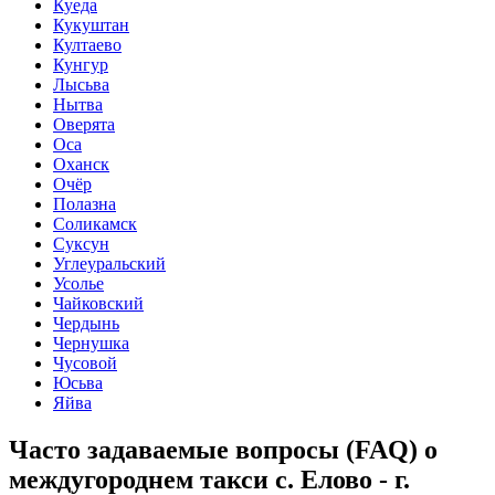
Куеда
Кукуштан
Култаево
Кунгур
Лысьва
Нытва
Оверята
Оса
Оханск
Очёр
Полазна
Соликамск
Суксун
Углеуральский
Усолье
Чайковский
Чердынь
Чернушка
Чусовой
Юсьва
Яйва
Часто задаваемые вопросы (FAQ) о
междугороднем такси с. Елово - г.