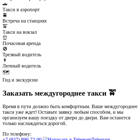
🚗
Такси в аэропорт
🚆
Встреча на станциях
🚖
Такси на вокзал
⏰
Почасовая аренда
🚫
Трезвый водитель
👨
Личный водитель
🗺️
Гид и экскурсии
Заказать междугороднее такси 🚖
Время в пути должно быть комфортным. Ваше междугороднее
такси уже ждет! Оставьте заявку любым способом, и мы
организуем вашу поездку от двери до двери. Вам останется
только наслаждаться дорогой.
По телефону:
+7 (927) 890-72-00
Telegram