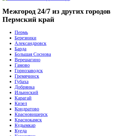
Межгород 24/7 из других городов
Пермский край
Пермь
Березники
Александровск
Барда
Большая Соснова
Верещагино
Гамово
Горнозаводск
Гремячинск
Губаха
Добрянка
Ильинский
Карагай
Кизел
Кондратово
Красновишерск
Краснокамск
Кудымкар
Куеда