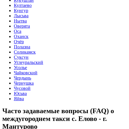
Кукуштан
Култаево
Кунгур
Лысьва
Нытва
Оверята
Оса
Оханск
Очёр
Полазна
Соликамск
Суксун
Углеуральский
Усолье
Чайковский
Чердынь
Чернушка
Чусовой
Юсьва
Яйва
Часто задаваемые вопросы (FAQ) о
междугороднем такси с. Елово - г.
Мантурово