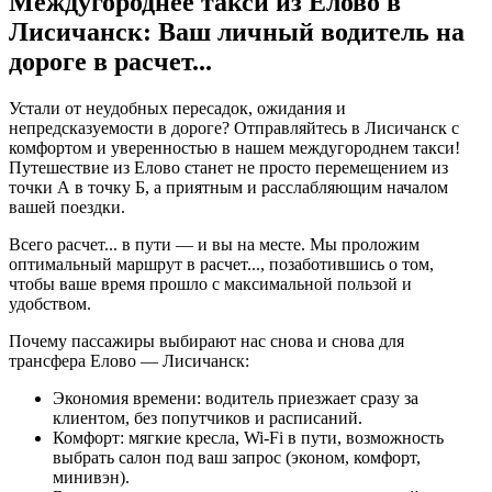
Междугороднее такси из Елово в
Лисичанск: Ваш личный водитель на
дороге в
расчет...
Устали от неудобных пересадок, ожидания и
непредсказуемости в дороге? Отправляйтесь в Лисичанск с
комфортом и уверенностью в нашем междугороднем такси!
Путешествие из Елово станет не просто перемещением из
точки А в точку Б, а приятным и расслабляющим началом
вашей поездки.
Всего
расчет...
в пути — и вы на месте. Мы проложим
оптимальный маршрут в
расчет...
, позаботившись о том,
чтобы ваше время прошло с максимальной пользой и
удобством.
Почему пассажиры выбирают нас снова и снова для
трансфера Елово — Лисичанск:
Экономия времени: водитель приезжает сразу за
клиентом, без попутчиков и расписаний.
Комфорт: мягкие кресла, Wi-Fi в пути, возможность
выбрать салон под ваш запрос (эконом, комфорт,
минивэн).