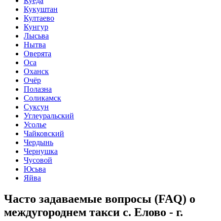
Куеда
Кукуштан
Култаево
Кунгур
Лысьва
Нытва
Оверята
Оса
Оханск
Очёр
Полазна
Соликамск
Суксун
Углеуральский
Усолье
Чайковский
Чердынь
Чернушка
Чусовой
Юсьва
Яйва
Часто задаваемые вопросы (FAQ) о
междугороднем такси с. Елово - г.