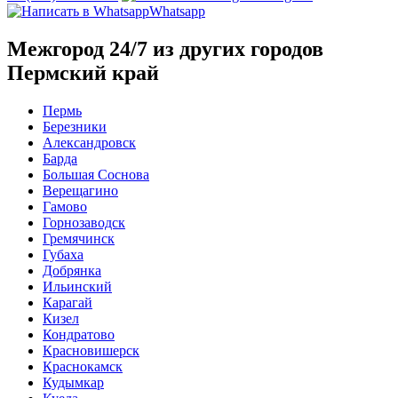
Whatsapp
Межгород 24/7 из других городов
Пермский край
Пермь
Березники
Александровск
Барда
Большая Соснова
Верещагино
Гамово
Горнозаводск
Гремячинск
Губаха
Добрянка
Ильинский
Карагай
Кизел
Кондратово
Красновишерск
Краснокамск
Кудымкар