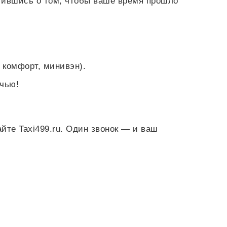
тившись о том, чтобы ваше время прошло
 комфорт, минивэн).
очью!
йте Taxi499.ru. Один звонок — и ваш