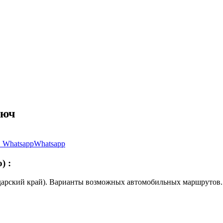
люч
Whatsapp
о)
:
дарский край). Варианты возможных автомобильных маршрутов.