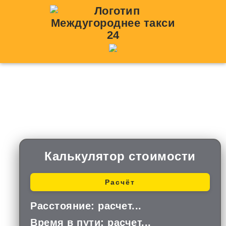
Такси Елово —
Давлеканово
Калькулятор стоимости
Расчёт
Расстояние:
расчет...
Время в пути:
расчет...