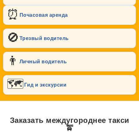
⏰
Почасовая аренда
🚫
Трезвый водитель
👨
Личный водитель
🗺️
Гид и экскурсии
Заказать междугороднее такси
🚖