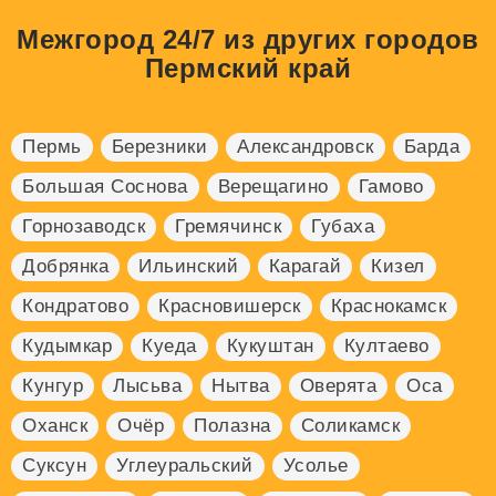
Межгород 24/7 из других городов
Пермский край
Пермь
Березники
Александровск
Барда
Большая Соснова
Верещагино
Гамово
Горнозаводск
Гремячинск
Губаха
Добрянка
Ильинский
Карагай
Кизел
Кондратово
Красновишерск
Краснокамск
Кудымкар
Куеда
Кукуштан
Култаево
Кунгур
Лысьва
Нытва
Оверята
Оса
Оханск
Очёр
Полазна
Соликамск
Суксун
Углеуральский
Усолье