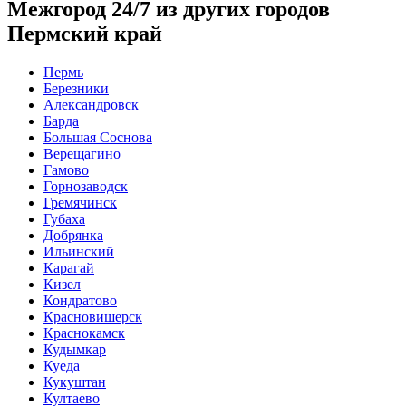
Межгород 24/7 из других городов
Пермский край
Пермь
Березники
Александровск
Барда
Большая Соснова
Верещагино
Гамово
Горнозаводск
Гремячинск
Губаха
Добрянка
Ильинский
Карагай
Кизел
Кондратово
Красновишерск
Краснокамск
Кудымкар
Куеда
Кукуштан
Култаево