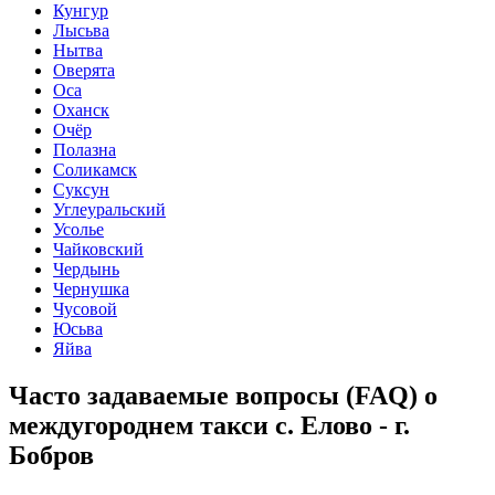
Кунгур
Лысьва
Нытва
Оверята
Оса
Оханск
Очёр
Полазна
Соликамск
Суксун
Углеуральский
Усолье
Чайковский
Чердынь
Чернушка
Чусовой
Юсьва
Яйва
Часто задаваемые вопросы (FAQ) о
междугороднем такси с. Елово - г.
Бобров