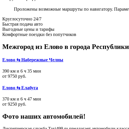
Проложены возможные маршруты по навигатору. Параметры
Круглосуточно 24/7
Быстрая подача авто
Выгодные цены и тарифы
Комфортные поездки без попутчиков
Межгород из Елово в города Республики
Елово ⇆ Набережные Челны
390 км и 6 ч 35 мин
от 9750 руб.
Елово ⇆ Елабуга
370 км и 6 ч 47 мин
от 9250 руб.
Фото наших автомобилей!
Диспетчерская служба Taxi499.ru предлагает автомобили класса