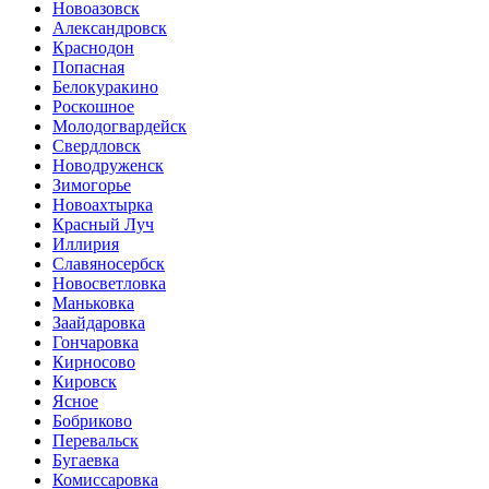
Новоазовск
Александровск
Краснодон
Попасная
Белокуракино
Роскошное
Молодогвардейск
Свердловск
Новодруженск
Зимогорье
Новоахтырка
Красный Луч
Иллирия
Славяносербск
Новосветловка
Маньковка
Заайдаровка
Гончаровка
Кирносово
Кировск
Ясное
Бобриково
Перевальск
Бугаевка
Комиссаровка