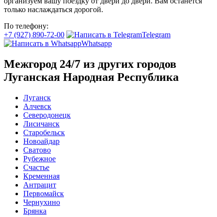
организуем вашу поездку от двери до двери. Вам останется
только наслаждаться дорогой.
По телефону:
+7 (927) 890-72-00
Telegram
Whatsapp
Межгород 24/7 из других городов
Луганская Народная Республика
Луганск
Алчевск
Северодонецк
Лисичанск
Старобельск
Новоайдар
Сватово
Рубежное
Счастье
Кременная
Антрацит
Первомайск
Чернухино
Брянка