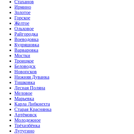
Стаханов
Ирмино
Золотое
Горское
Желтое
Ольховое
Райгородка
Воеводовка
Кудряшовка
Варваровка
Мостки
Троицкое
Беловодск
Новопсков
Нижняя Дуванка
Тишковка
Лесная Поляна
Меловое
Марьевка
Карла Либкнехта
Старая Краснянка
Артёмовск
Молодежное
Трёхизбёнка
Лутугино