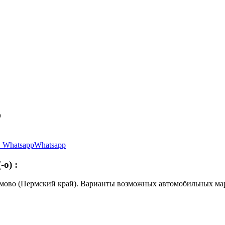
о
Whatsapp
(-о)
:
амово (Пермский край). Варианты возможных автомобильных ма