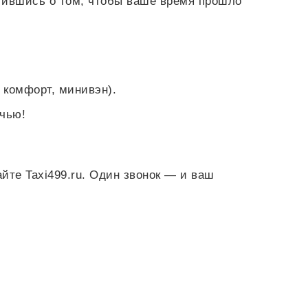
тившись о том, чтобы ваше время прошло
 комфорт, минивэн).
очью!
йте Taxi499.ru. Один звонок — и ваш