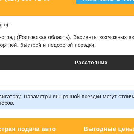
(-о)
:
ноград (Ростовская область). Варианты возможных 
ртной, быстрой и недорогой поездки.
Расстояние
гатору. Параметры выбранной поездки могут отличать
торов.
трая подача авто
Выгодные цены