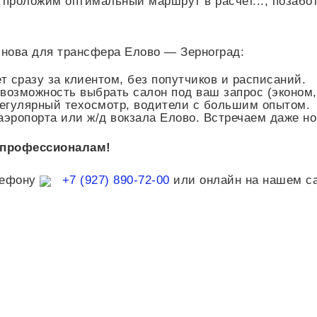
ы проложим оптимальный маршрут в
расчет...
, позабо
нова для трансфера Елово — Зерноград:
 сразу за клиентом, без попутчиков и расписаний.
, возможность выбрать салон под ваш запрос (эконом,
регулярный техосмотр, водители с большим опытом.
аэропорта или ж/д вокзала Елово. Встречаем даже н
 профессионалам!
лефону
+7 (927) 890-72-00
или онлайн на нашем са