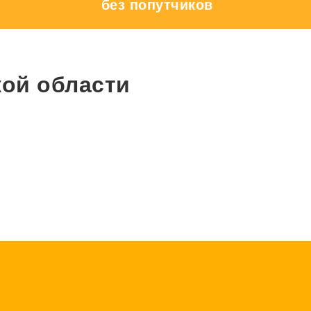
без попутчиков
кой области