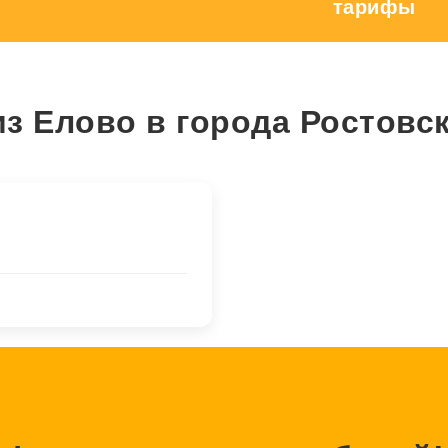
тарифы
з Елово в города Ростовс