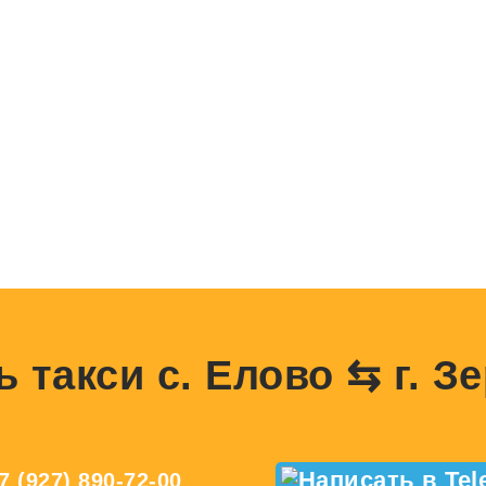
ь такси с. Елово ⇆ г. З
7 (927) 890-72-00