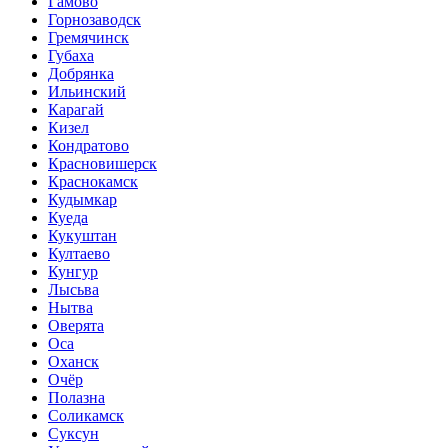
Гамово
Горнозаводск
Гремячинск
Губаха
Добрянка
Ильинский
Карагай
Кизел
Кондратово
Красновишерск
Краснокамск
Кудымкар
Куеда
Кукуштан
Култаево
Кунгур
Лысьва
Нытва
Оверята
Оса
Оханск
Очёр
Полазна
Соликамск
Суксун