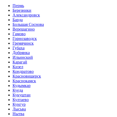
Пермь
Березники
Александровск
Барда
Большая Соснова
Верещагино
Гамово
Горнозаводск
Гремячинск
Губаха
Добрянка
Ильинский
Карагай
Кизел
Кондратово
Красновишерск
Краснокамск
Кудымкар
Куеда
Кукуштан
Култаево
Кунгур
Лысьва
Нытва