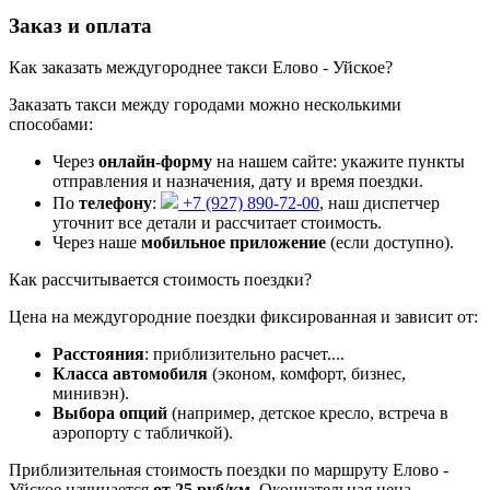
Заказ и оплата
Как заказать междугороднее такси Елово - Уйское?
Заказать такси между городами можно несколькими
способами:
Через
онлайн-форму
на нашем сайте: укажите пункты
отправления и назначения, дату и время поездки.
По
телефону
:
+7 (927) 890-72-00
, наш диспетчер
уточнит все детали и рассчитает стоимость.
Через наше
мобильное приложение
(если доступно).
Как рассчитывается стоимость поездки?
Цена на междугородние поездки фиксированная и зависит от:
Расстояния
: приблизительно
расчет...
.
Класса автомобиля
(эконом, комфорт, бизнес,
минивэн).
Выбора опций
(например, детское кресло, встреча в
аэропорту с табличкой).
Приблизительная стоимость поездки по маршруту Елово -
Уйское начинается
от 25 руб/км
. Окончательная цена