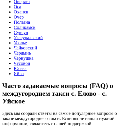
Оверята
Оса
Оханск
Очёр
Полазна
Соликамск
Суксун
Углеуральский
Усолье
Чайковский
Чердынь
Чернушка
Чусовой
Юсьва
Яйва
Часто задаваемые вопросы (FAQ) о
междугороднем такси с. Елово - с.
Уйское
Здесь мы собрали ответы на самые популярные вопросы о
заказе междугороднего такси. Если вы не нашли нужной
информации, свяжитесь с нашей поддержкой.