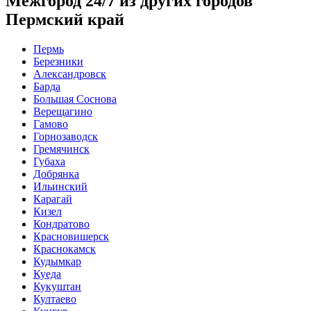
Межгород 24/7 из других городов
Пермский край
Пермь
Березники
Александровск
Барда
Большая Соснова
Верещагино
Гамово
Горнозаводск
Гремячинск
Губаха
Добрянка
Ильинский
Карагай
Кизел
Кондратово
Красновишерск
Краснокамск
Кудымкар
Куеда
Кукуштан
Култаево