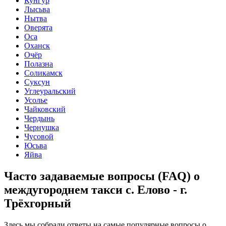
Кунгур
Лысьва
Нытва
Оверята
Оса
Оханск
Очёр
Полазна
Соликамск
Суксун
Углеуральский
Усолье
Чайковский
Чердынь
Чернушка
Чусовой
Юсьва
Яйва
Часто задаваемые вопросы (FAQ) о
междугороднем такси с. Елово - г.
Трёхгорный
Здесь мы собрали ответы на самые популярные вопросы о