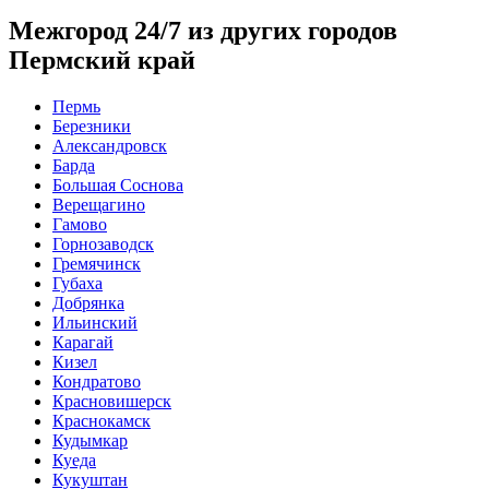
Межгород 24/7 из других городов
Пермский край
Пермь
Березники
Александровск
Барда
Большая Соснова
Верещагино
Гамово
Горнозаводск
Гремячинск
Губаха
Добрянка
Ильинский
Карагай
Кизел
Кондратово
Красновишерск
Краснокамск
Кудымкар
Куеда
Кукуштан