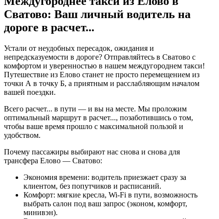
Междугороднее такси из Елово в
Сватово: Ваш личный водитель на
дороге в
расчет...
Устали от неудобных пересадок, ожидания и
непредсказуемости в дороге? Отправляйтесь в Сватово с
комфортом и уверенностью в нашем междугороднем такси!
Путешествие из Елово станет не просто перемещением из
точки А в точку Б, а приятным и расслабляющим началом
вашей поездки.
Всего
расчет...
в пути — и вы на месте. Мы проложим
оптимальный маршрут в
расчет...
, позаботившись о том,
чтобы ваше время прошло с максимальной пользой и
удобством.
Почему пассажиры выбирают нас снова и снова для
трансфера Елово — Сватово:
Экономия времени: водитель приезжает сразу за
клиентом, без попутчиков и расписаний.
Комфорт: мягкие кресла, Wi-Fi в пути, возможность
выбрать салон под ваш запрос (эконом, комфорт,
минивэн).