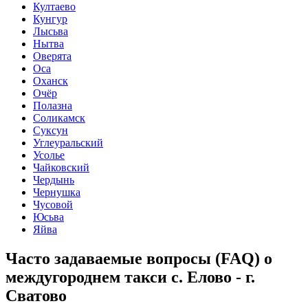
Култаево
Кунгур
Лысьва
Нытва
Оверята
Оса
Оханск
Очёр
Полазна
Соликамск
Суксун
Углеуральский
Усолье
Чайковский
Чердынь
Чернушка
Чусовой
Юсьва
Яйва
Часто задаваемые вопросы (FAQ) о
междугороднем такси с. Елово - г.
Сватово