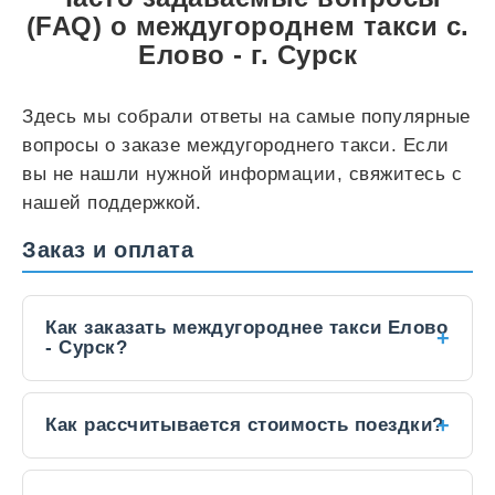
(FAQ) о междугороднем такси с.
Елово - г. Сурск
Здесь мы собрали ответы на самые популярные
вопросы о заказе междугороднего такси. Если
вы не нашли нужной информации, свяжитесь с
нашей поддержкой.
Заказ и оплата
Как заказать междугороднее такси Елово
- Сурск?
Заказать такси между городами можно
Как рассчитывается стоимость поездки?
несколькими способами:
Через
онлайн-форму
на нашем сайте:
Цена на междугородние поездки