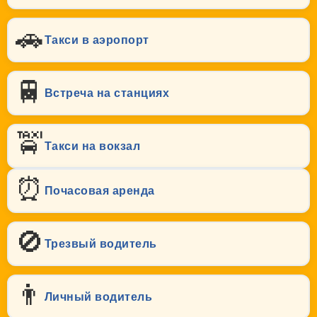
🚗
Такси в аэропорт
🚆
Встреча на станциях
🚖
Такси на вокзал
⏰
Почасовая аренда
🚫
Трезвый водитель
👨
Личный водитель