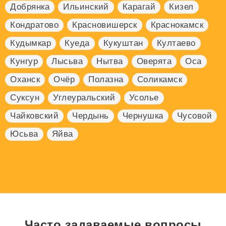
Добрянка
Ильинский
Карагай
Кизел
Кондратово
Красновишерск
Краснокамск
Кудымкар
Куеда
Кукуштан
Култаево
Кунгур
Лысьва
Нытва
Оверята
Оса
Оханск
Очёр
Полазна
Соликамск
Суксун
Углеуральский
Усолье
Чайковский
Чердынь
Чернушка
Чусовой
Юсьва
Яйва
Часто задаваемые вопросы