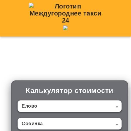
Такси Елово —
Собинка
Калькулятор стоимости
Елово
Собинка