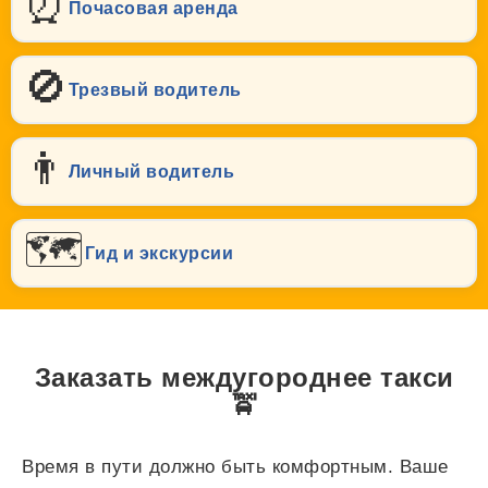
⏰
Почасовая аренда
🚫
Трезвый водитель
👨
Личный водитель
🗺️
Гид и экскурсии
Заказать междугороднее такси
🚖
Время в пути должно быть комфортным. Ваше