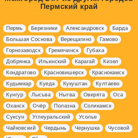
Пермский край
Пермь
Березники
Александровск
Барда
Большая Соснова
Верещагино
Гамово
Горнозаводск
Гремячинск
Губаха
Добрянка
Ильинский
Карагай
Кизел
Кондратово
Красновишерск
Краснокамск
Кудымкар
Куеда
Кукуштан
Култаево
Кунгур
Лысьва
Нытва
Оверята
Оса
Оханск
Очёр
Полазна
Соликамск
Суксун
Углеуральский
Усолье
Чайковский
Чердынь
Чернушка
Чусовой