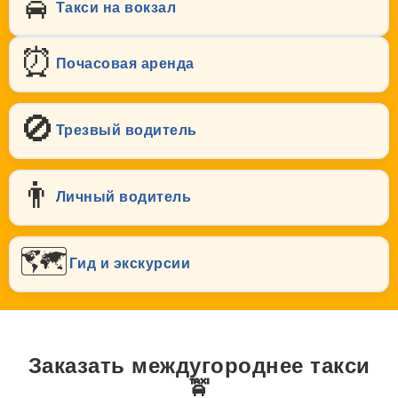
🚖
Такси на вокзал
⏰
Почасовая аренда
🚫
Трезвый водитель
👨
Личный водитель
🗺️
Гид и экскурсии
Заказать междугороднее такси
🚖