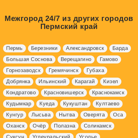
Межгород 24/7 из других городов
Пермский край
Пермь
Березники
Александровск
Барда
Большая Соснова
Верещагино
Гамово
Горнозаводск
Гремячинск
Губаха
Добрянка
Ильинский
Карагай
Кизел
Кондратово
Красновишерск
Краснокамск
Кудымкар
Куеда
Кукуштан
Култаево
Кунгур
Лысьва
Нытва
Оверята
Оса
Оханск
Очёр
Полазна
Соликамск
Суксун
Углеуральский
Усолье