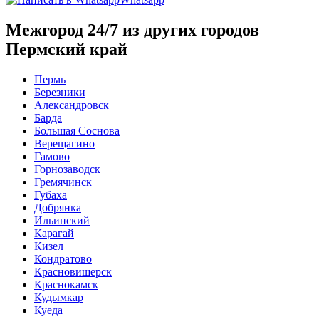
Межгород 24/7 из других городов
Пермский край
Пермь
Березники
Александровск
Барда
Большая Соснова
Верещагино
Гамово
Горнозаводск
Гремячинск
Губаха
Добрянка
Ильинский
Карагай
Кизел
Кондратово
Красновишерск
Краснокамск
Кудымкар
Куеда