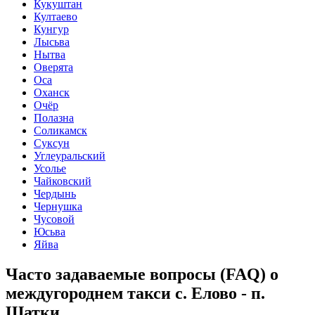
Кукуштан
Култаево
Кунгур
Лысьва
Нытва
Оверята
Оса
Оханск
Очёр
Полазна
Соликамск
Суксун
Углеуральский
Усолье
Чайковский
Чердынь
Чернушка
Чусовой
Юсьва
Яйва
Часто задаваемые вопросы (FAQ) о
междугороднем такси с. Елово - п.
Шатки