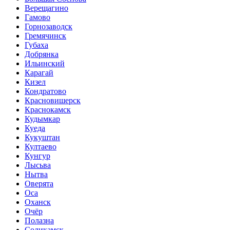
Верещагино
Гамово
Горнозаводск
Гремячинск
Губаха
Добрянка
Ильинский
Карагай
Кизел
Кондратово
Красновишерск
Краснокамск
Кудымкар
Куеда
Кукуштан
Култаево
Кунгур
Лысьва
Нытва
Оверята
Оса
Оханск
Очёр
Полазна
Соликамск