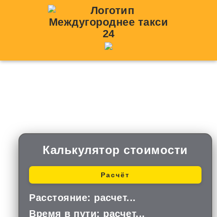
Такси Елово —
Селятино
Калькулятор стоимости
Расчёт
Расстояние:
расчет...
Время в пути:
расчет...