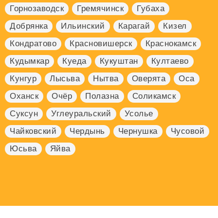
Горнозаводск
Гремячинск
Губаха
Добрянка
Ильинский
Карагай
Кизел
Кондратово
Красновишерск
Краснокамск
Кудымкар
Куеда
Кукуштан
Култаево
Кунгур
Лысьва
Нытва
Оверята
Оса
Оханск
Очёр
Полазна
Соликамск
Суксун
Углеуральский
Усолье
Чайковский
Чердынь
Чернушка
Чусовой
Юсьва
Яйва