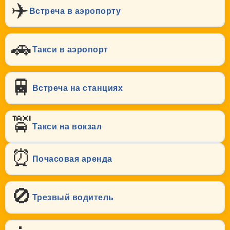
✈️
Встреча в аэропорту
🚗
Такси в аэропорт
🚆
Встреча на станциях
🚖
Такси на вокзал
⏰
Почасовая аренда
🚫
Трезвый водитель