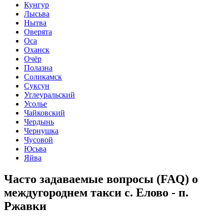
Кунгур
Лысьва
Нытва
Оверята
Оса
Оханск
Очёр
Полазна
Соликамск
Суксун
Углеуральский
Усолье
Чайковский
Чердынь
Чернушка
Чусовой
Юсьва
Яйва
Часто задаваемые вопросы (FAQ) о
междугороднем такси с. Елово - п.
Ржавки