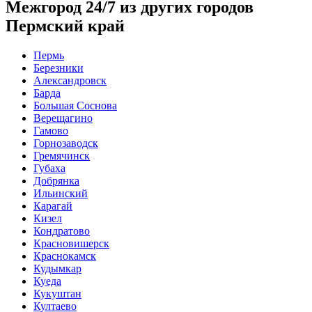
Межгород 24/7 из других городов
Пермский край
Пермь
Березники
Александровск
Барда
Большая Соснова
Верещагино
Гамово
Горнозаводск
Гремячинск
Губаха
Добрянка
Ильинский
Карагай
Кизел
Кондратово
Красновишерск
Краснокамск
Кудымкар
Куеда
Кукуштан
Култаево