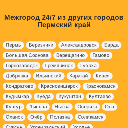
Межгород 24/7 из других городов
Пермский край
Пермь
Березники
Александровск
Барда
Большая Соснова
Верещагино
Гамово
Горнозаводск
Гремячинск
Губаха
Добрянка
Ильинский
Карагай
Кизел
Кондратово
Красновишерск
Краснокамск
Кудымкар
Куеда
Кукуштан
Култаево
Кунгур
Лысьва
Нытва
Оверята
Оса
Оханск
Очёр
Полазна
Соликамск
Суксун
Углеуральский
Усолье