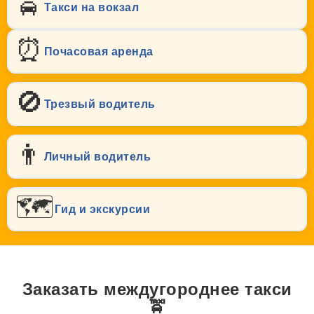
🚖
Такси на вокзал
⏰
Почасовая аренда
🚫
Трезвый водитель
👨
Личный водитель
🗺️
Гид и экскурсии
Заказать междугороднее такси
🚖