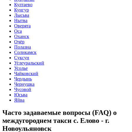
Култаево
Кунгур
Лысьва
Нытва
Оверята
Оса
Оханск
Очёр
Полазна
Соликамск
Суксун
Углеуральский
Усолье
Чайковский
Чердынь
Чернушка
Чусовой
Юсьва
Яйва
Часто задаваемые вопросы (FAQ) о
междугороднем такси с. Елово - г.
Новоульяновск