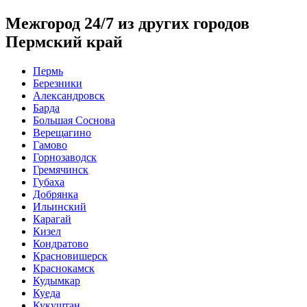
Межгород 24/7 из других городов
Пермский край
Пермь
Березники
Александровск
Барда
Большая Соснова
Верещагино
Гамово
Горнозаводск
Гремячинск
Губаха
Добрянка
Ильинский
Карагай
Кизел
Кондратово
Красновишерск
Краснокамск
Кудымкар
Куеда
Кукуштан