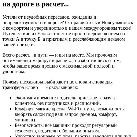
на дороге в
расчет...
Устали от неудобных пересадок, ожидания и
непредсказуемости в дороге? Отправляйтесь в Новоульяновск
с комфортом и уверенностью в нашем междугороднем такси!
Путешествие из Елово станет не просто перемещением из
точки А в точку Б, а приятным и расслабляющим началом
вашей поездки.
Всего
расчет...
в пути — и вы на месте. Мы проложим
оптимальный маршрут в
расчет...
, позаботившись о том,
чтобы ваше время прошло с максимальной пользой и
удобством.
Почему пассажиры выбирают нас снова и снова для
трансфера Елово — Новоульяновск:
Экономия времени: водитель приезжает сразу за
клиентом, без попутчиков и расписаний.
Комфорт: мягкие кресла, Wi-Fi в пути, возможность
выбрать салон под ваш запрос (эконом, комфорт,
минивэн).
Безопасность: все машины проходят регулярный
техосмотр, водители с большим опытом.
Удобство: забираем от дома, работы, аэропорта или ж/д