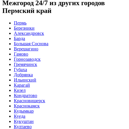
Межгород 24/7 из других городов
Пермский край
Пермь
Березники
Александровск
Барда
Большая Соснова
Верещагино
Гамово
Горнозаводск
Гремячинск
Губаха
Добрянка
Ильинский
Карагай
Кизел
Кондратово
Красновишерск
Краснокамск
Кудымкар
Куеда
Кукуштан
Култаево