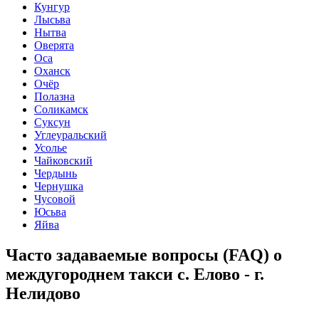
Кунгур
Лысьва
Нытва
Оверята
Оса
Оханск
Очёр
Полазна
Соликамск
Суксун
Углеуральский
Усолье
Чайковский
Чердынь
Чернушка
Чусовой
Юсьва
Яйва
Часто задаваемые вопросы (FAQ) о
междугороднем такси с. Елово - г.
Нелидово