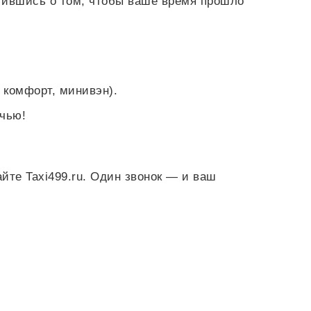
тившись о том, чтобы ваше время прошло
 комфорт, минивэн).
очью!
йте Taxi499.ru. Один звонок — и ваш