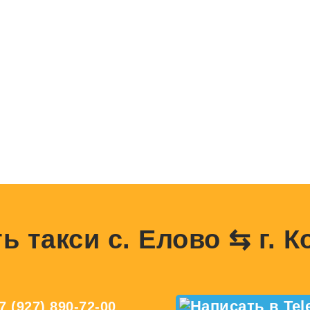
ь такси с. Елово ⇆ г. 
7 (927) 890-72-00