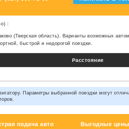
-о)
:
аково (Тверская область). Варианты возможных авт
ртной, быстрой и недорогой поездки.
Расстояние
гатору. Параметры выбранной поездки могут отличать
торов.
трая подача авто
Выгодные цены