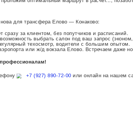
ы проложим оптимальный маршрут в
расчет...
, позабо
нова для трансфера Елово — Конаково:
 сразу за клиентом, без попутчиков и расписаний.
, возможность выбрать салон под ваш запрос (эконом,
регулярный техосмотр, водители с большим опытом.
аэропорта или ж/д вокзала Елово. Встречаем даже н
 профессионалам!
лефону
+7 (927) 890-72-00
или онлайн на нашем са