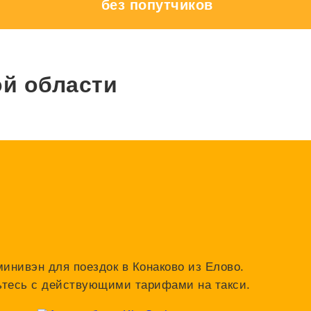
без попутчиков
ой области
минивэн для поездок в Конаково из Елово.
мьтесь с действующими тарифами на такси.