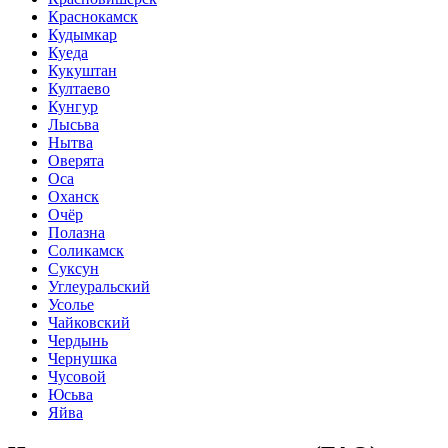
Краснокамск
Кудымкар
Куеда
Кукуштан
Култаево
Кунгур
Лысьва
Нытва
Оверята
Оса
Оханск
Очёр
Полазна
Соликамск
Суксун
Углеуральский
Усолье
Чайковский
Чердынь
Чернушка
Чусовой
Юсьва
Яйва