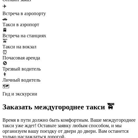
✈️
Встреча в аэропорту
🚗
Такси в аэропорт
🚆
Встреча на станциях
🚖
Такси на вокзал
⏰
Почасовая аренда
🚫
Трезвый водитель
👨
Личный водитель
🗺️
Гид и экскурсии
Заказать междугороднее такси 🚖
Время в пути должно быть комфортным. Ваше междугороднее
такси уже ждет! Оставьте заявку любым способом, и мы
организуем вашу поездку от двери до двери. Вам останется
только наслаждаться дорогой.